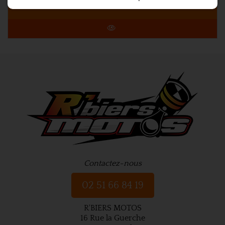
49,90 €
Contactez-nous
02 51 66 84 19
R'BIERS MOTOS
16 Rue la Guerche